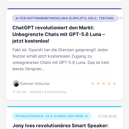
07.08.
KI FÜR SOFTWAREENTWICKLUNG (COPILOTS, SDLC, TESTING)
ChatGPT revolutioniert den Markt:
Unbegrenzte Chats mit GPT-5.6 Luna –
jetzt kostenlos!
Fakt ist: OpenAI hat die Grenzen gesprengt! Jeder
Nutzer erhält jetzt kostenlosen Zugang zu
unbegrenzten Chats mit GPT-5.6 Luna. Das ist kein
leeres Versprec…
Dietmar Hölscher
☆ ☆ ☆ ☆ ☆
t3n.de - Software & Entwicklung
07.08.2026
PRODUKTDESIGN, UX & HUMAN‑CENTERED AI
Jony Ives revolutionäres Smart Speaker: