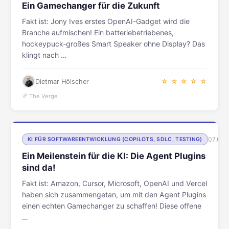
Ein Gamechanger für die Zukunft
Fakt ist: Jony Ives erstes OpenAI-Gadget wird die
Branche aufmischen! Ein batteriebetriebenes,
hockeypuck-großes Smart Speaker ohne Display? Das
klingt nach …
Dietmar Hölscher
☆ ☆ ☆ ☆ ☆
The Verge
07.08.
KI FÜR SOFTWAREENTWICKLUNG (COPILOTS, SDLC, TESTING)
Ein Meilenstein für die KI: Die Agent Plugins
sind da!
Fakt ist: Amazon, Cursor, Microsoft, OpenAI und Vercel
haben sich zusammengetan, um mit den Agent Plugins
einen echten Gamechanger zu schaffen! Diese offene
…