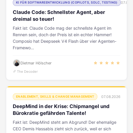
07.08.
KI FÜR SOFTWAREENTWICKLUNG (COPILOTS, SDLC, TESTING)
Claude Code: Schnellster Agent, aber
dreimal so teuer!
Fakt ist: Claude Code mag der schnellste Agent im
Rennen sein, doch der Preis ist ein echter Hammer!
Composio hat Deepseek V4 Flash über vier Agenten-
Framewo…
Dietmar Hölscher
☆ ☆ ☆ ☆ ☆
The Decoder
07.08.2026
ENABLEMENT, SKILLS & CHANGE MANAGEMENT
DeepMind in der Krise: Chipmangel und
Bürokratie gefährden Talente!
Fakt ist: DeepMind steht am Abgrund! Der ehemalige
CEO Demis Hassabis zieht sich zurück, weil er sich