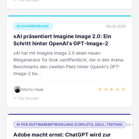
The Decoder
08.08.2026
BILDGENERIERUNG
xAI präsentiert Imagine Image 2.0: Ein
Schritt hinter OpenAI's GPT-Image-2
xAI hat mit Imagine Image 2.0 einen neuen
Bildgenerator für Grok veröffentlicht, der in den Arena-
Benchmarks den zweiten Platz hinter OpenAI's GPT-
Image-2 be…
Martin Haak
☆ ☆ ☆ ☆ ☆
The Decoder
08.08.
KI FÜR SOFTWAREENTWICKLUNG (COPILOTS, SDLC, TESTING)
Adobe macht ernst: ChatGPT wird zur